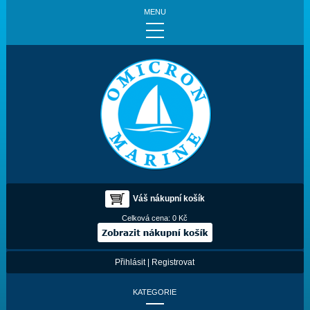
MENU
Váš nákupní košík
Celková cena:
0 Kč
Přihlásit
|
Registrovat
KATEGORIE