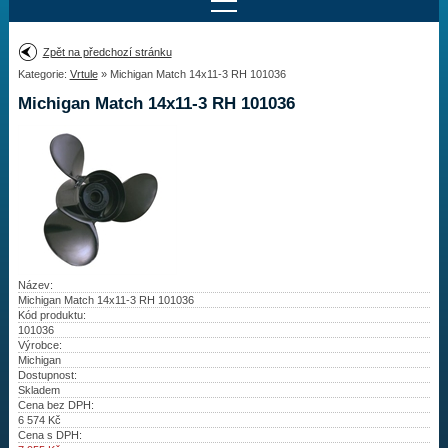
Najít motor
Zpět na předchozí stránku
Kategorie:
Vrtule
» Michigan Match 14x11-3 RH 101036
Provedení:
Výrobce:
Michigan Match 14x11-3 RH 101036
Výkon:
Drážky na hřídeli:
Najít vrtuli
Motory
Název:
Michigan Match 14x11-3 RH 101036
Kód produktu:
Vrtule
101036
Výrobce:
Redukční pouzdra XHS
Michigan
Dostupnost:
Skladem
Kontakty
Cena bez DPH:
6 574
Kč
Cena s DPH:
Aktuality