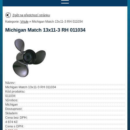
Najít motor
Zpět na předchozí stránku
Kategorie:
Vrtule
» Michigan Match 13x11-3 RH 011034
Provedení:
Výrobce:
Michigan Match 13x11-3 RH 011034
Výkon:
Drážky na hřídeli:
Najít vrtuli
Motory
Název:
Michigan Match 13x11-3 RH 011034
Kód produktu:
Vrtule
011034
Výrobce:
Redukční pouzdra XHS
Michigan
Dostupnost:
Skladem
Kontakty
Cena bez DPH:
4 874
Kč
Cena s DPH:
Aktuality