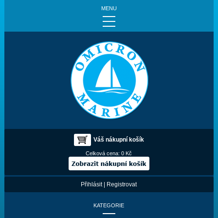
MENU
Váš nákupní košík
Celková cena:
0 Kč
Přihlásit
|
Registrovat
KATEGORIE