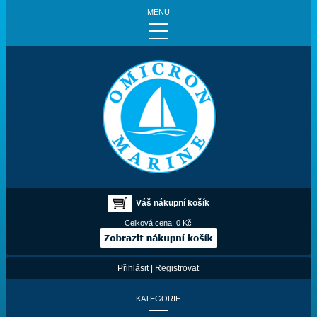
MENU
Váš nákupní košík
Celková cena:
0 Kč
Přihlásit
|
Registrovat
KATEGORIE