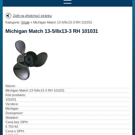
Najít motor
Zpět na předchozí stránku
Kategorie:
Vrtule
» Michigan Match 13-5/8x13-3 RH 101031
Provedení:
Výrobce:
Michigan Match 13-5/8x13-3 RH 101031
Výkon:
Drážky na hřídeli:
Najít vrtuli
Motory
Název:
Michigan Match 13-5/8x13-3 RH 101031
Kód produktu:
Vrtule
101031
Výrobce:
Redukční pouzdra XHS
Michigan
Dostupnost:
Skladem
Kontakty
Cena bez DPH:
5 753
Kč
Cena s DPH:
Aktuality