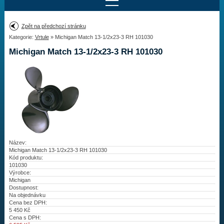
Najít motor
Zpět na předchozí stránku
Kategorie:
Vrtule
» Michigan Match 13-1/2x23-3 RH 101030
Provedení:
Výrobce:
Michigan Match 13-1/2x23-3 RH 101030
Výkon:
Drážky na hřídeli:
Najít vrtuli
Motory
Název:
Michigan Match 13-1/2x23-3 RH 101030
Kód produktu:
Vrtule
101030
Výrobce:
Redukční pouzdra XHS
Michigan
Dostupnost:
Na objednávku
Kontakty
Cena bez DPH:
5 450
Kč
Cena s DPH:
Aktuality