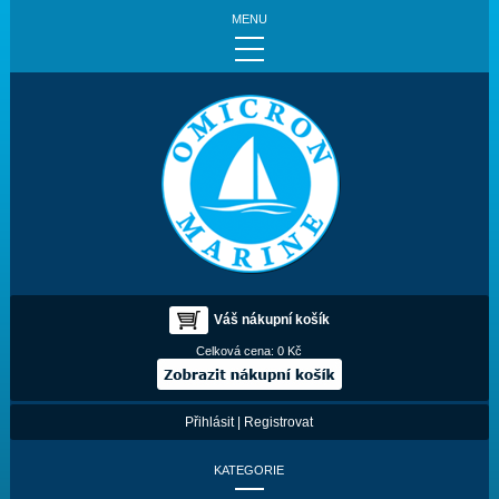
MENU
Váš nákupní košík
Celková cena:
0 Kč
Přihlásit
|
Registrovat
KATEGORIE