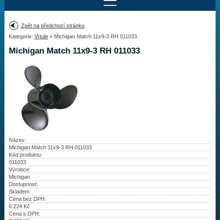
Najít motor
Zpět na předchozí stránku
Kategorie:
Vrtule
» Michigan Match 11x9-3 RH 011033
Provedení:
Výrobce:
Michigan Match 11x9-3 RH 011033
Výkon:
Drážky na hřídeli:
Najít vrtuli
Motory
Název:
Michigan Match 11x9-3 RH 011033
Kód produktu:
Vrtule
011033
Výrobce:
Redukční pouzdra XHS
Michigan
Dostupnost:
Skladem
Kontakty
Cena bez DPH:
6 224
Kč
Cena s DPH:
Aktuality