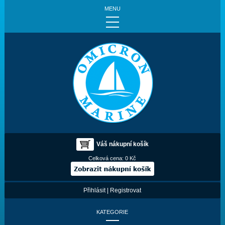
MENU
Váš nákupní košík
Celková cena:
0 Kč
Přihlásit
|
Registrovat
KATEGORIE