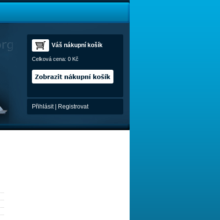
Váš nákupní košík
Celková cena:
0 Kč
Přihlásit
|
Registrovat