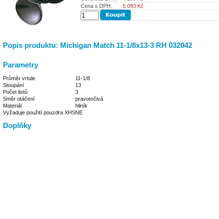
Cena s DPH:
5 093
Kč
Popis produktu: Michigan Match 11-1/8x13-3 RH 032042
Parametry
Průměr vrtule
11-1/8
Stoupání
13
Počet listů
3
Směr otáčení
pravotočivá
Materiál
hliník
Vyžaduje použití pouzdra XHS
NE
Doplňky