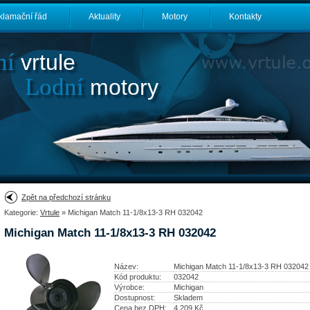
klamační řád
Aktuality
Motory
Kontakty
ní
vrtule
Lodní
motory
Zpět na předchozí stránku
Kategorie:
Vrtule
» Michigan Match 11-1/8x13-3 RH 032042
Michigan Match 11-1/8x13-3 RH 032042
Název:
Michigan Match 11-1/8x13-3 RH 032042
Kód produktu:
032042
Výrobce:
Michigan
Dostupnost:
Skladem
Cena bez DPH:
4 209
Kč