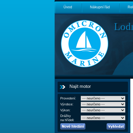
Úvod
Nákupní řád
Re
Lod
Najít motor
Provedení:
Výrobce:
Výkon:
Drážky
na hřídeli: