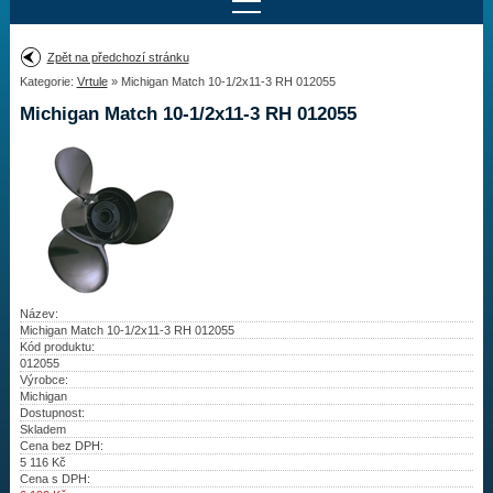
Najít motor
Zpět na předchozí stránku
Kategorie:
Vrtule
» Michigan Match 10-1/2x11-3 RH 012055
Provedení:
Výrobce:
Michigan Match 10-1/2x11-3 RH 012055
Výkon:
Drážky na hřídeli:
Najít vrtuli
Motory
Název:
Michigan Match 10-1/2x11-3 RH 012055
Kód produktu:
Vrtule
012055
Výrobce:
Redukční pouzdra XHS
Michigan
Dostupnost:
Skladem
Kontakty
Cena bez DPH:
5 116
Kč
Cena s DPH:
Aktuality