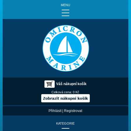
MENU
Váš nákupní košík
Celková cena:
0 Kč
Přihlásit
|
Registrovat
KATEGORIE