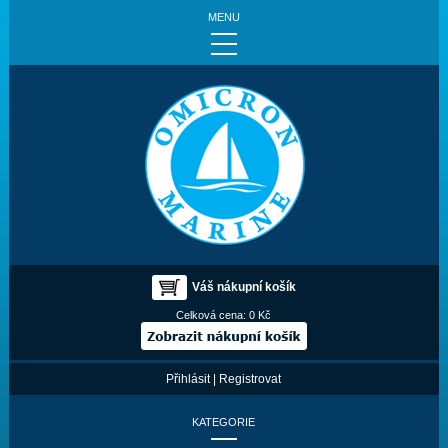
MENU
Váš nákupní košík
Celková cena:
0 Kč
Přihlásit
|
Registrovat
KATEGORIE