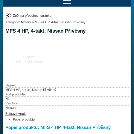
Najít motor
Zpět na předchozí stránku
Kategorie:
Motory
» MFS 4 HP, 4-takt, Nissan Přívěsný
Provedení:
Výrobce:
MFS 4 HP, 4-takt, Nissan Přívěsný
Výkon:
Drážky na hřídeli:
Najít vrtuli
Motory
Název:
MFS 4 HP, 4-takt, Nissan Přívěsný
Kód produktu:
Vrtule
N1
Výrobce:
Redukční pouzdra XHS
Nissan
Zobrazit vrtule
Kontakty
Popis produktu
Popis produktu: MFS 4 HP, 4-takt, Nissan Přívěsný
Aktuality