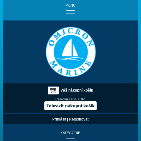
MENU
Váš nákupní košík
Celková cena:
0 Kč
Přihlásit
|
Registrovat
KATEGORIE