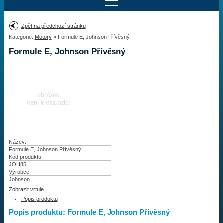
Najít motor
Zpět na předchozí stránku
Kategorie:
Motory
» Formule E, Johnson Přívěsný
Provedení:
Výrobce:
Formule E, Johnson Přívěsný
Výkon:
Drážky na hřídeli:
Najít vrtuli
Motory
Název:
Formule E, Johnson Přívěsný
Kód produktu:
Vrtule
JOH85
Výrobce:
Redukční pouzdra XHS
Johnson
Zobrazit vrtule
Kontakty
Popis produktu
Popis produktu: Formule E, Johnson Přívěsný
Aktuality