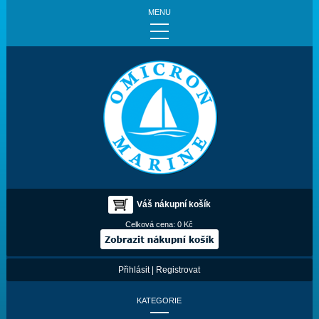
MENU
Váš nákupní košík
Celková cena:
0 Kč
Přihlásit
|
Registrovat
KATEGORIE