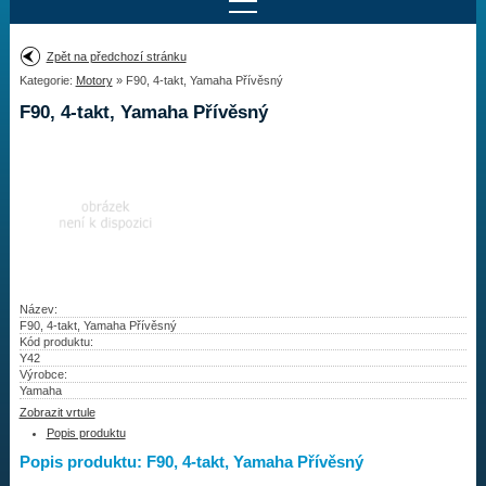
Najít motor
Zpět na předchozí stránku
Kategorie:
Motory
» F90, 4-takt, Yamaha Přívěsný
Provedení:
Výrobce:
F90, 4-takt, Yamaha Přívěsný
Výkon:
Drážky na hřídeli:
Najít vrtuli
Motory
Název:
F90, 4-takt, Yamaha Přívěsný
Kód produktu:
Vrtule
Y42
Výrobce:
Redukční pouzdra XHS
Yamaha
Zobrazit vrtule
Kontakty
Popis produktu
Popis produktu: F90, 4-takt, Yamaha Přívěsný
Aktuality