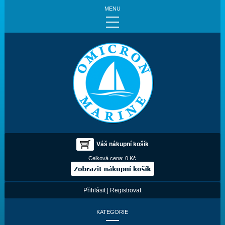
MENU
Váš nákupní košík
Celková cena:
0 Kč
Přihlásit
|
Registrovat
KATEGORIE