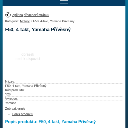
Najít motor
Zpět na předchozí stránku
Kategorie:
Motory
» F50, 4-takt, Yamaha Přívěsný
Provedení:
Výrobce:
F50, 4-takt, Yamaha Přívěsný
Výkon:
Drážky na hřídeli:
Najít vrtuli
Motory
Název:
F50, 4-takt, Yamaha Přívěsný
Kód produktu:
Vrtule
Y26
Výrobce:
Redukční pouzdra XHS
Yamaha
Zobrazit vrtule
Kontakty
Popis produktu
Popis produktu: F50, 4-takt, Yamaha Přívěsný
Aktuality