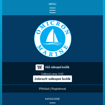
MENU
Váš nákupní košík
Celková cena:
0 Kč
Přihlásit
|
Registrovat
KATEGORIE