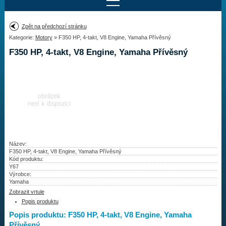
Najít motor
Zpět na předchozí stránku
Kategorie:
Motory
» F350 HP, 4-takt, V8 Engine, Yamaha Přívěsný
Provedení:
Výrobce:
F350 HP, 4-takt, V8 Engine, Yamaha Přívěsný
Výkon:
Drážky na hřídeli:
Najít vrtuli
Motory
Název:
F350 HP, 4-takt, V8 Engine, Yamaha Přívěsný
Kód produktu:
Vrtule
Y67
Výrobce:
Redukční pouzdra XHS
Yamaha
Zobrazit vrtule
Kontakty
Popis produktu
Popis produktu: F350 HP, 4-takt, V8 Engine, Yamaha
Aktuality
Přívěsný