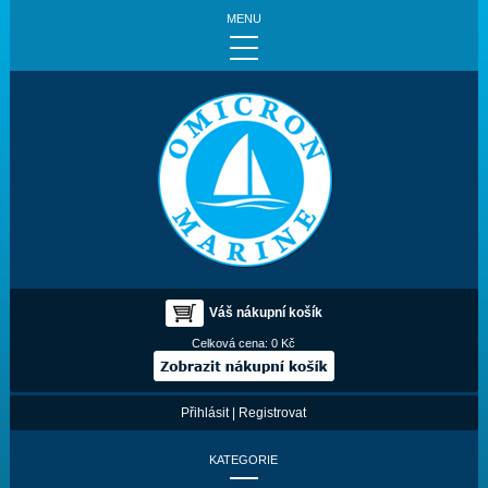
MENU
Váš nákupní košík
Celková cena:
0 Kč
Přihlásit
|
Registrovat
KATEGORIE