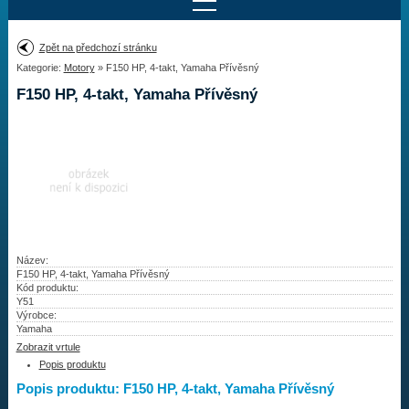
Najít motor
Zpět na předchozí stránku
Kategorie:
Motory
» F150 HP, 4-takt, Yamaha Přívěsný
Provedení:
Výrobce:
F150 HP, 4-takt, Yamaha Přívěsný
Výkon:
Drážky na hřídeli:
Najít vrtuli
Motory
Název:
F150 HP, 4-takt, Yamaha Přívěsný
Kód produktu:
Vrtule
Y51
Výrobce:
Redukční pouzdra XHS
Yamaha
Zobrazit vrtule
Kontakty
Popis produktu
Popis produktu: F150 HP, 4-takt, Yamaha Přívěsný
Aktuality