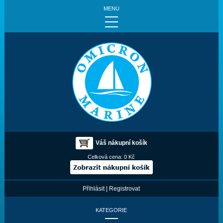
MENU
Váš nákupní košík
Celková cena:
0 Kč
Přihlásit
|
Registrovat
KATEGORIE