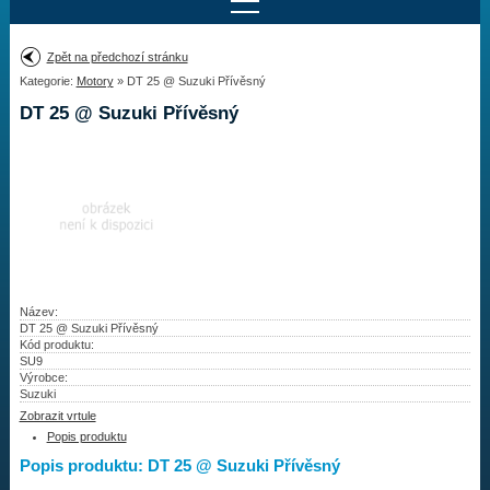
Najít motor
Zpět na předchozí stránku
Kategorie:
Motory
» DT 25 @ Suzuki Přívěsný
Provedení:
Výrobce:
DT 25 @ Suzuki Přívěsný
Výkon:
Drážky na hřídeli:
Najít vrtuli
Motory
Název:
DT 25 @ Suzuki Přívěsný
Kód produktu:
Vrtule
SU9
Výrobce:
Redukční pouzdra XHS
Suzuki
Zobrazit vrtule
Kontakty
Popis produktu
Popis produktu: DT 25 @ Suzuki Přívěsný
Aktuality