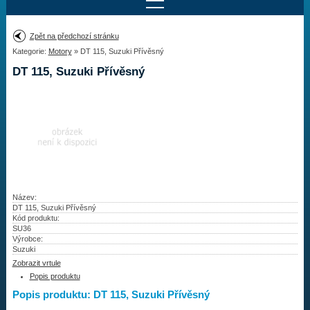
Najít motor
Zpět na předchozí stránku
Kategorie:
Motory
» DT 115, Suzuki Přívěsný
Provedení:
Výrobce:
DT 115, Suzuki Přívěsný
Výkon:
Drážky na hřídeli:
Najít vrtuli
Motory
Název:
DT 115, Suzuki Přívěsný
Kód produktu:
Vrtule
SU36
Výrobce:
Redukční pouzdra XHS
Suzuki
Zobrazit vrtule
Kontakty
Popis produktu
Popis produktu: DT 115, Suzuki Přívěsný
Aktuality