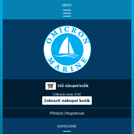
MENU
Váš nákupní košík
Celková cena:
0 Kč
Přihlásit
|
Registrovat
KATEGORIE