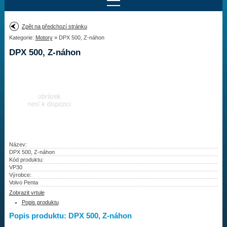
Najít motor
Zpět na předchozí stránku
Kategorie:
Motory
» DPX 500, Z-náhon
Provedení:
Výrobce:
DPX 500, Z-náhon
Výkon:
Drážky na hřídeli:
Najít vrtuli
Motory
Název:
DPX 500, Z-náhon
Kód produktu:
Vrtule
VP30
Výrobce:
Redukční pouzdra XHS
Volvo Penta
Zobrazit vrtule
Kontakty
Popis produktu
Popis produktu: DPX 500, Z-náhon
Aktuality