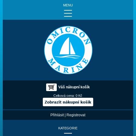
MENU
Váš nákupní košík
Celková cena:
0 Kč
Přihlásit
|
Registrovat
KATEGORIE