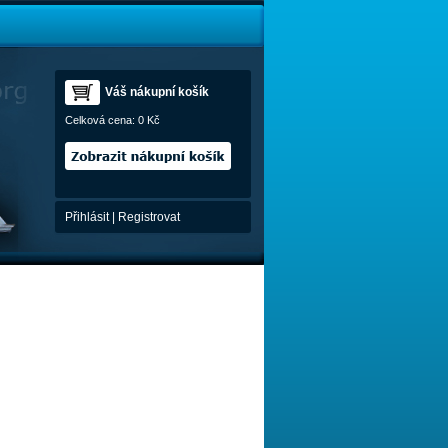
Váš nákupní košík
Celková cena:
0 Kč
Přihlásit
|
Registrovat