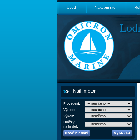
Úvod
Nákupní řád
Re
Lod
Najít motor
Provedení:
Výrobce:
Výkon:
Drážky
na hřídeli: