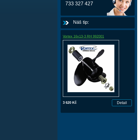
733 327 427
Náš tip:
Vortex 16x13-3 RH 992001
3 620 Kč