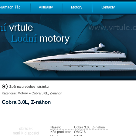
klamační řád
Aktuality
Motory
Kontakty
ní
vrtule
Lodní
motory
Zpět na předchozí stránku
Kategorie:
Motory
» Cobra 3.0L, Z-náhon
Cobra 3.0L, Z-náhon
Název:
Cobra 3.0L, Z-náhon
Kód produktu:
OMC16