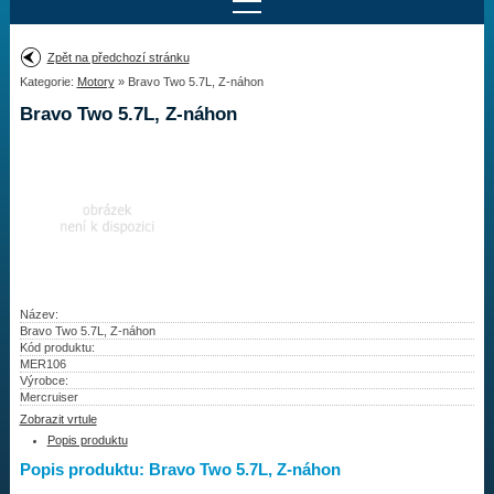
Najít motor
Zpět na předchozí stránku
Kategorie:
Motory
» Bravo Two 5.7L, Z-náhon
Provedení:
Výrobce:
Bravo Two 5.7L, Z-náhon
Výkon:
Drážky na hřídeli:
Najít vrtuli
Motory
Název:
Bravo Two 5.7L, Z-náhon
Kód produktu:
Vrtule
MER106
Výrobce:
Redukční pouzdra XHS
Mercruiser
Zobrazit vrtule
Kontakty
Popis produktu
Popis produktu: Bravo Two 5.7L, Z-náhon
Aktuality