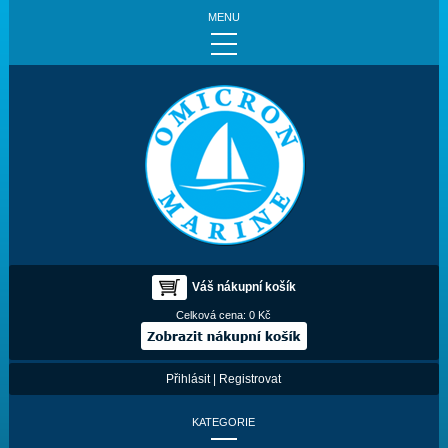
MENU
Váš nákupní košík
Celková cena:
0 Kč
Přihlásit
|
Registrovat
KATEGORIE