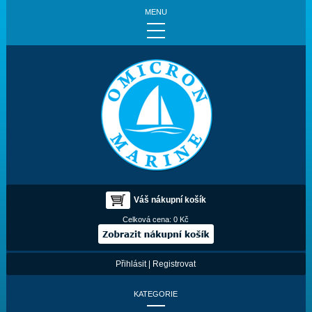
MENU
Váš nákupní košík
Celková cena:
0 Kč
Přihlásit
|
Registrovat
KATEGORIE