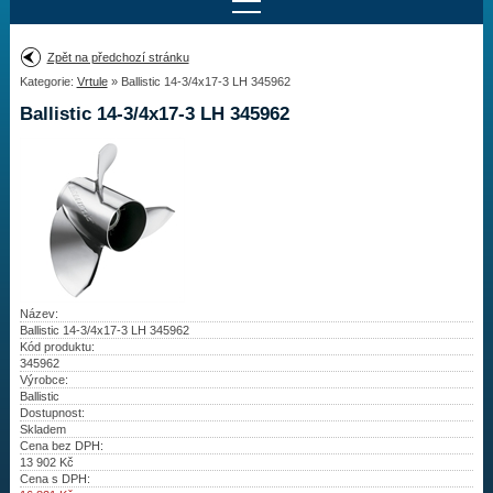
Najít motor
Zpět na předchozí stránku
Kategorie:
Vrtule
» Ballistic 14-3/4x17-3 LH 345962
Provedení:
Výrobce:
Ballistic 14-3/4x17-3 LH 345962
Výkon:
Drážky na hřídeli:
Najít vrtuli
Motory
Název:
Ballistic 14-3/4x17-3 LH 345962
Kód produktu:
Vrtule
345962
Výrobce:
Redukční pouzdra XHS
Ballistic
Dostupnost:
Skladem
Kontakty
Cena bez DPH:
13 902
Kč
Cena s DPH:
Aktuality