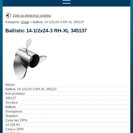
Najít motor
Zpět na předchozí stránku
Kategorie:
Vrtule
» Ballistic 14-1/2x24-3 RH-XL 345137
Provedení:
Výrobce:
Ballistic 14-1/2x24-3 RH-XL 345137
Výkon:
Drážky na hřídeli:
Najít vrtuli
Motory
Název:
Ballistic 14-1/2x24-3 RH-XL 345137
Kód produktu:
Vrtule
345137
Výrobce:
Redukční pouzdra XHS
Ballistic
Dostupnost:
Skladem
Kontakty
Cena bez DPH:
14 239
Kč
Cena s DPH:
Aktuality