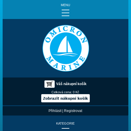
MENU
Váš nákupní košík
Celková cena:
0 Kč
Přihlásit
|
Registrovat
KATEGORIE