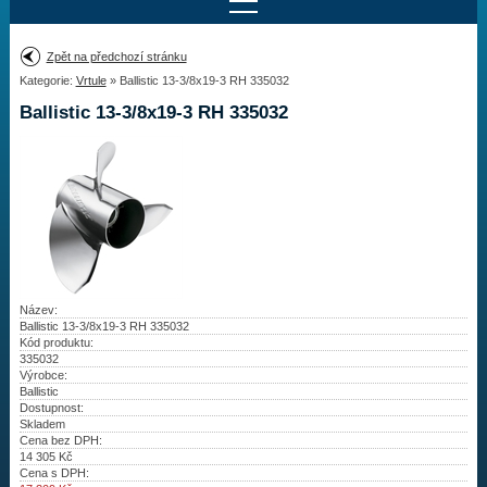
Najít motor
Zpět na předchozí stránku
Kategorie:
Vrtule
» Ballistic 13-3/8x19-3 RH 335032
Provedení:
Výrobce:
Ballistic 13-3/8x19-3 RH 335032
Výkon:
Drážky na hřídeli:
Najít vrtuli
Motory
Název:
Ballistic 13-3/8x19-3 RH 335032
Kód produktu:
Vrtule
335032
Výrobce:
Redukční pouzdra XHS
Ballistic
Dostupnost:
Skladem
Kontakty
Cena bez DPH:
14 305
Kč
Cena s DPH:
Aktuality