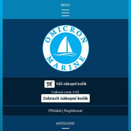
MENU
Váš nákupní košík
Celková cena:
0 Kč
Přihlásit
|
Registrovat
KATEGORIE