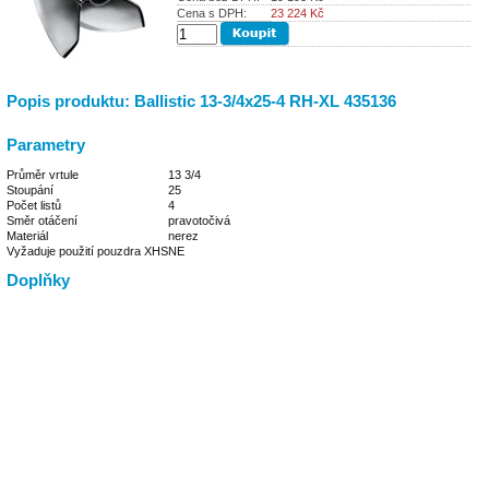
Cena s DPH:
23 224
Kč
Popis produktu: Ballistic 13-3/4x25-4 RH-XL 435136
Parametry
Průměr vrtule
13 3/4
Stoupání
25
Počet listů
4
Směr otáčení
pravotočivá
Materiál
nerez
Vyžaduje použití pouzdra XHS
NE
Doplňky