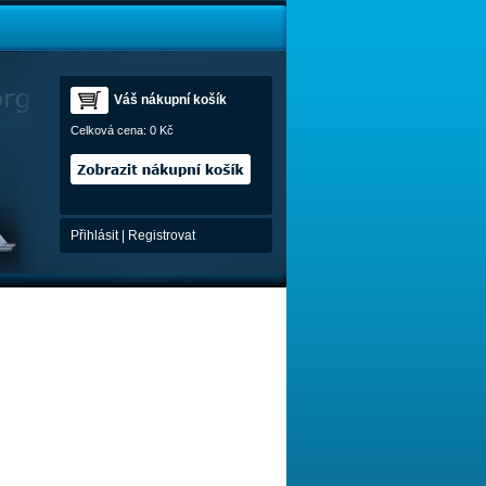
Váš nákupní košík
Celková cena:
0 Kč
Přihlásit
|
Registrovat