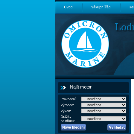
Úvod
Nákupní řád
Re
Lod
Najít motor
Provedení:
Výrobce:
Výkon:
Drážky
na hřídeli: