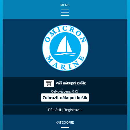
MENU
Váš nákupní košík
Celková cena:
0 Kč
Přihlásit
|
Registrovat
KATEGORIE