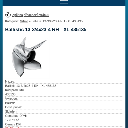
Najít motor
Zpět na předchozí stránku
Kategorie:
Vrtule
» Ballistic 13-3/4x23-4 RH - XL 435135
Provedení:
Výrobce:
Ballistic 13-3/4x23-4 RH - XL 435135
Výkon:
Drážky na hřídeli:
Najít vrtuli
Motory
Název:
Ballistic 13-3/4x23-4 RH - XL 435135
Kód produktu:
Vrtule
435135
Výrobce:
Redukční pouzdra XHS
Ballistic
Dostupnost:
Skladem
Kontakty
Cena bez DPH:
17 879
Kč
Cena s DPH:
Aktuality