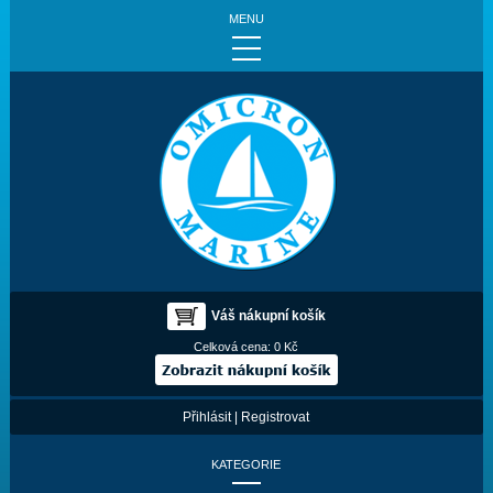
MENU
Váš nákupní košík
Celková cena:
0 Kč
Přihlásit
|
Registrovat
KATEGORIE