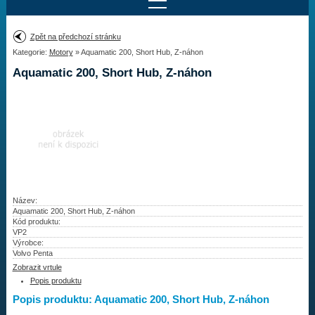
Najít motor
Zpět na předchozí stránku
Kategorie:
Motory
» Aquamatic 200, Short Hub, Z-náhon
Provedení:
Výrobce:
Aquamatic 200, Short Hub, Z-náhon
Výkon:
Drážky na hřídeli:
Najít vrtuli
Motory
Název:
Aquamatic 200, Short Hub, Z-náhon
Kód produktu:
Vrtule
VP2
Výrobce:
Redukční pouzdra XHS
Volvo Penta
Zobrazit vrtule
Kontakty
Popis produktu
Popis produktu: Aquamatic 200, Short Hub, Z-náhon
Aktuality