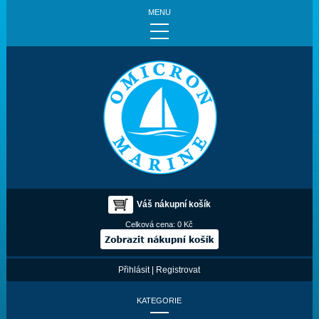
MENU
Váš nákupní košík
Celková cena:
0 Kč
Přihlásit
|
Registrovat
KATEGORIE