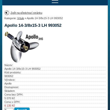
Najít motor
Zpět na předchozí stránku
Kategorie:
Vrtule
» Apollo 14-3/8x15-3 LH 993052
Provedení:
Výrobce:
Apollo 14-3/8x15-3 LH 993052
Výkon:
Drážky na hřídeli:
Najít vrtuli
Název:
Motory
Apollo 14-3/8x15-3 LH 993052
Kód produktu:
993052
Vrtule
Výrobce:
Apollo
Dostupnost:
Redukční pouzdra XHS
Skladem
Cena bez DPH:
Kontakty
5 070
Kč
Cena s DPH:
6 135
Kč
Aktuality