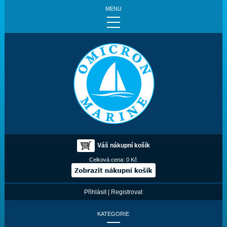
MENU
Váš nákupní košík
Celková cena:
0 Kč
Přihlásit
|
Registrovat
KATEGORIE