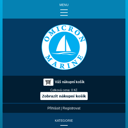
MENU
Váš nákupní košík
Celková cena:
0 Kč
Přihlásit
|
Registrovat
KATEGORIE