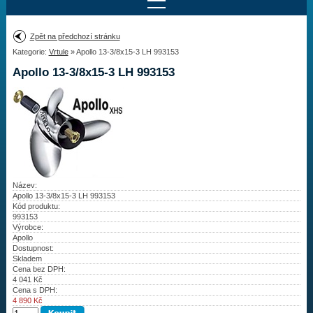
Najít motor
Zpět na předchozí stránku
Kategorie:
Vrtule
» Apollo 13-3/8x15-3 LH 993153
Provedení:
Výrobce:
Apollo 13-3/8x15-3 LH 993153
Výkon:
Drážky na hřídeli:
Najít vrtuli
Název:
Motory
Apollo 13-3/8x15-3 LH 993153
Kód produktu:
993153
Vrtule
Výrobce:
Apollo
Dostupnost:
Redukční pouzdra XHS
Skladem
Cena bez DPH:
Kontakty
4 041
Kč
Cena s DPH:
4 890
Kč
Aktuality