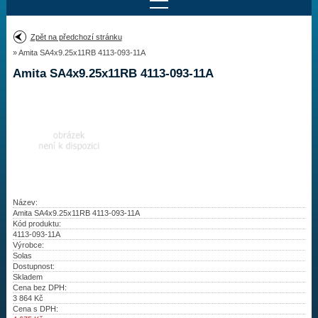
Najít motor
Zpět na předchozí stránku
» Amita SA4x9.25x11RB 4113-093-11A
Provedení:
Výrobce:
Amita SA4x9.25x11RB 4113-093-11A
Výkon:
Drážky na hřídeli:
Najít vrtuli
Motory
Název:
Amita SA4x9.25x11RB 4113-093-11A
Kód produktu:
Vrtule
4113-093-11A
Výrobce:
Redukční pouzdra XHS
Solas
Dostupnost:
Skladem
Kontakty
Cena bez DPH:
3 864
Kč
Cena s DPH:
Aktuality