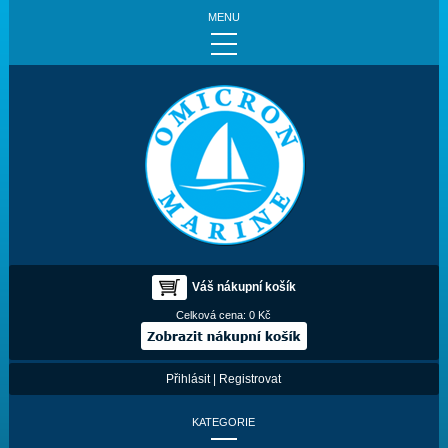
MENU
Váš nákupní košík
Celková cena:
0 Kč
Přihlásit
|
Registrovat
KATEGORIE