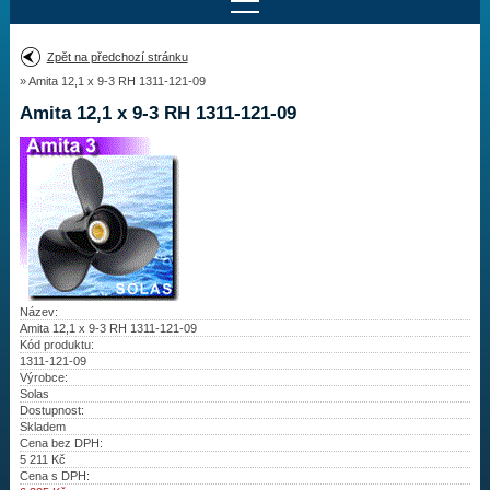
Najít motor
Zpět na předchozí stránku
» Amita 12,1 x 9-3 RH 1311-121-09
Provedení:
Výrobce:
Amita 12,1 x 9-3 RH 1311-121-09
Výkon:
Drážky na hřídeli:
Najít vrtuli
Motory
Název:
Amita 12,1 x 9-3 RH 1311-121-09
Kód produktu:
Vrtule
1311-121-09
Výrobce:
Redukční pouzdra XHS
Solas
Dostupnost:
Skladem
Kontakty
Cena bez DPH:
5 211
Kč
Cena s DPH:
Aktuality