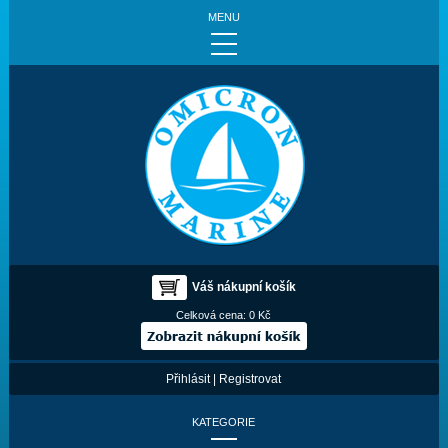
MENU
Váš nákupní košík
Celková cena:
0 Kč
Přihlásit
|
Registrovat
KATEGORIE