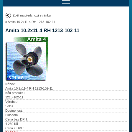
Najít motor
Zpět na předchozí stránku
» Amita 10.2x11-4 RH 1213-102-11
Provedení:
Výrobce:
Amita 10.2x11-4 RH 1213-102-11
Výkon:
Drážky na hřídeli:
Najít vrtuli
Motory
Název:
Amita 10.2x11-4 RH 1213-102-11
Kód produktu:
Vrtule
1213-102-11
Výrobce:
Redukční pouzdra XHS
Solas
Dostupnost:
Skladem
Kontakty
Cena bez DPH:
4 260
Kč
Cena s DPH:
Aktuality