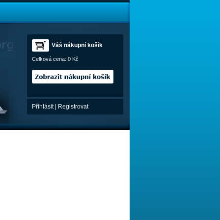
Váš nákupní košík
Celková cena:
0 Kč
Přihlásit
|
Registrovat