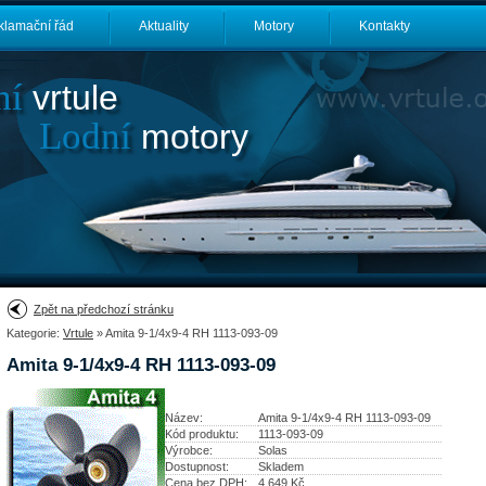
klamační řád
Aktuality
Motory
Kontakty
ní
vrtule
Lodní
motory
Zpět na předchozí stránku
Kategorie:
Vrtule
» Amita 9-1/4x9-4 RH 1113-093-09
Amita 9-1/4x9-4 RH 1113-093-09
Název:
Amita 9-1/4x9-4 RH 1113-093-09
Kód produktu:
1113-093-09
Výrobce:
Solas
Dostupnost:
Skladem
Cena bez DPH:
4 649
Kč