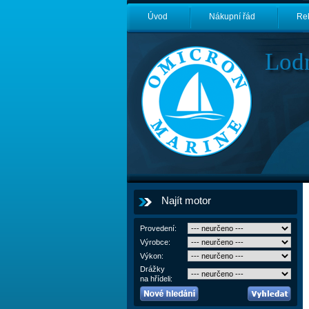
Úvod
Nákupní řád
Re
Lod
Najít motor
Provedení:
Výrobce:
Výkon:
Drážky
na hřídeli: