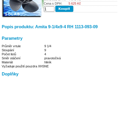
Cena s DPH:
5 625
Kč
Popis produktu: Amita 9-1/4x9-4 RH 1113-093-09
Parametry
Průměr vrtule
9 1/4
Stoupání
9
Počet listů
4
Směr otáčení
pravotočivá
Materiál
hliník
Vyžaduje použití pouzdra XHS
NE
Doplňky