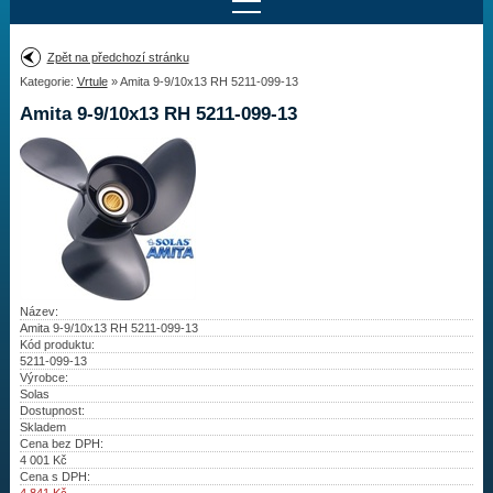
Najít motor
Zpět na předchozí stránku
Kategorie:
Vrtule
» Amita 9-9/10x13 RH 5211-099-13
Provedení:
Výrobce:
Amita 9-9/10x13 RH 5211-099-13
Výkon:
Drážky na hřídeli:
Najít vrtuli
Motory
Název:
Amita 9-9/10x13 RH 5211-099-13
Kód produktu:
Vrtule
5211-099-13
Výrobce:
Redukční pouzdra XHS
Solas
Dostupnost:
Skladem
Kontakty
Cena bez DPH:
4 001
Kč
Cena s DPH:
Aktuality