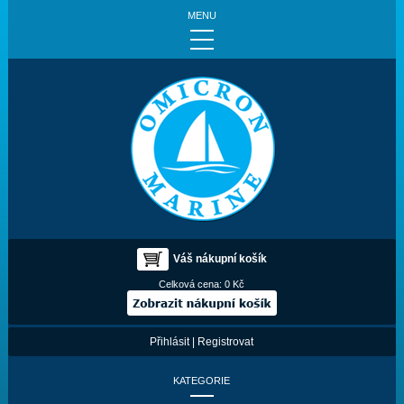
MENU
Váš nákupní košík
Celková cena:
0 Kč
Přihlásit
|
Registrovat
KATEGORIE