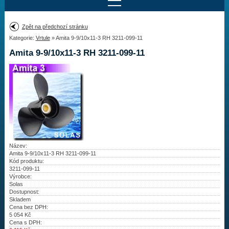
Najít motor
Zpět na předchozí stránku
Kategorie:
Vrtule
» Amita 9-9/10x11-3 RH 3211-099-11
Provedení:
Výrobce:
Amita 9-9/10x11-3 RH 3211-099-11
Výkon:
Drážky na hřídeli:
Najít vrtuli
Motory
Název:
Amita 9-9/10x11-3 RH 3211-099-11
Kód produktu:
Vrtule
3211-099-11
Výrobce:
Redukční pouzdra XHS
Solas
Dostupnost:
Skladem
Kontakty
Cena bez DPH:
5 054
Kč
Cena s DPH:
Aktuality