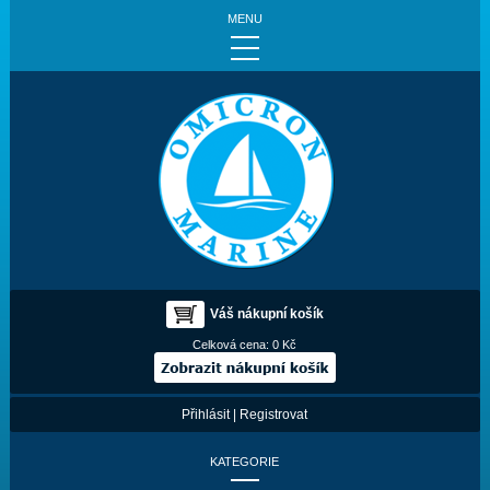
MENU
Váš nákupní košík
Celková cena:
0 Kč
Přihlásit
|
Registrovat
KATEGORIE