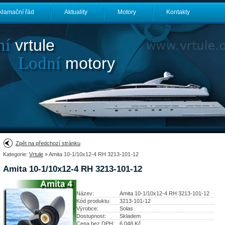
klamační řád
Aktuality
Motory
Kontakty
ní
vrtule
Lodní
motory
Zpět na předchozí stránku
Kategorie:
Vrtule
» Amita 10-1/10x12-4 RH 3213-101-12
Amita 10-1/10x12-4 RH 3213-101-12
Název:
Amita 10-1/10x12-4 RH 3213-101-12
Kód produktu:
3213-101-12
Výrobce:
Solas
Dostupnost:
Skladem
Cena bez DPH:
6 048
Kč