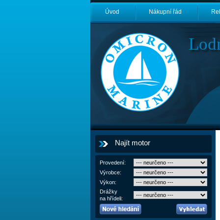
Úvod
Nákupní řád
Re
Lod
Najít motor
Provedení:
Výrobce:
Výkon:
Drážky
na hřídeli: