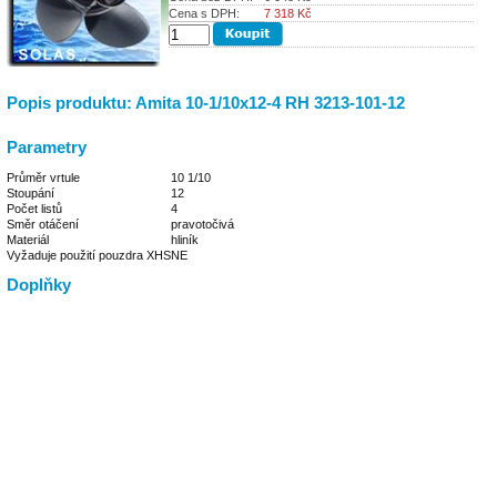
Cena s DPH:
7 318
Kč
Popis produktu: Amita 10-1/10x12-4 RH 3213-101-12
Parametry
Průměr vrtule
10 1/10
Stoupání
12
Počet listů
4
Směr otáčení
pravotočivá
Materiál
hliník
Vyžaduje použití pouzdra XHS
NE
Doplňky