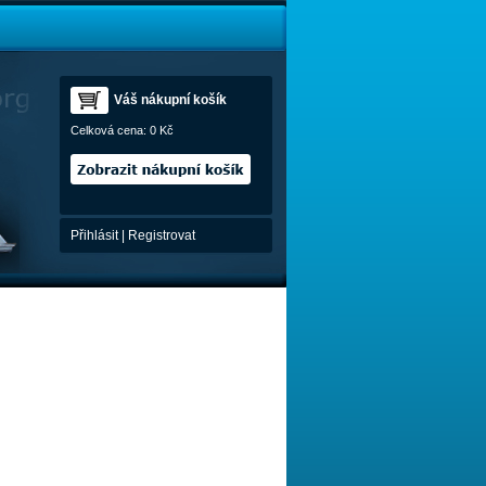
Váš nákupní košík
Celková cena:
0 Kč
Přihlásit
|
Registrovat