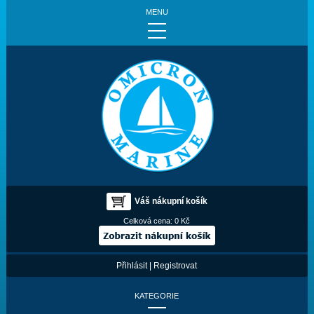
MENU
Váš nákupní košík
Celková cena:
0 Kč
Přihlásit
|
Registrovat
KATEGORIE