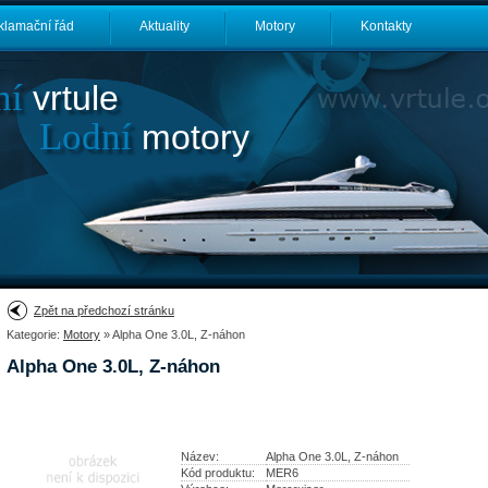
klamační řád
Aktuality
Motory
Kontakty
ní
vrtule
Lodní
motory
Zpět na předchozí stránku
Kategorie:
Motory
» Alpha One 3.0L, Z-náhon
Alpha One 3.0L, Z-náhon
Název:
Alpha One 3.0L, Z-náhon
Kód produktu:
MER6