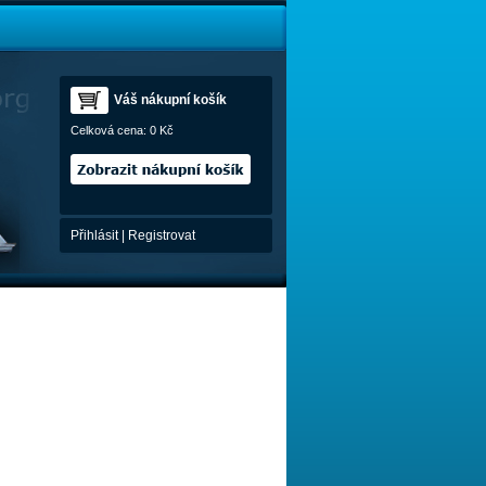
Váš nákupní košík
Celková cena:
0 Kč
Přihlásit
|
Registrovat