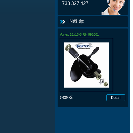
733 327 427
Náš tip:
Vortex 16x13-3 RH 992001
3 620 Kč