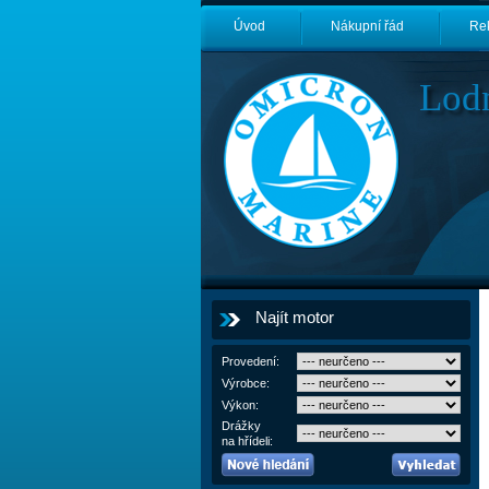
Úvod
Nákupní řád
Re
Lod
Najít motor
Provedení:
Výrobce:
Výkon:
Drážky
na hřídeli: