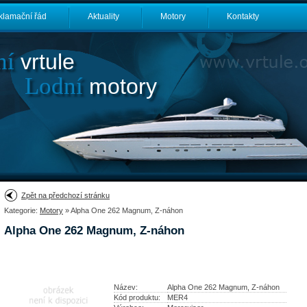
klamační řád
Aktuality
Motory
Kontakty
ní
vrtule
Lodní
motory
Zpět na předchozí stránku
Kategorie:
Motory
» Alpha One 262 Magnum, Z-náhon
Alpha One 262 Magnum, Z-náhon
Název:
Alpha One 262 Magnum, Z-náhon
Kód produktu:
MER4