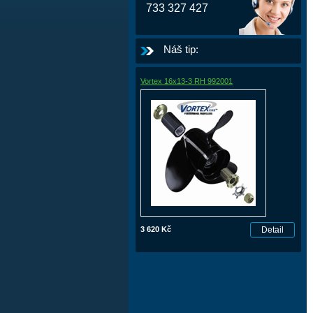
733 327 427
Náš tip:
Vortex 16x13-3 RH 992001
3 620 Kč