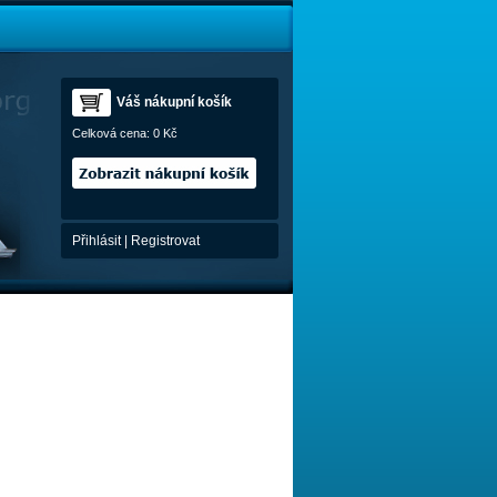
Váš nákupní košík
Celková cena:
0 Kč
Přihlásit
|
Registrovat