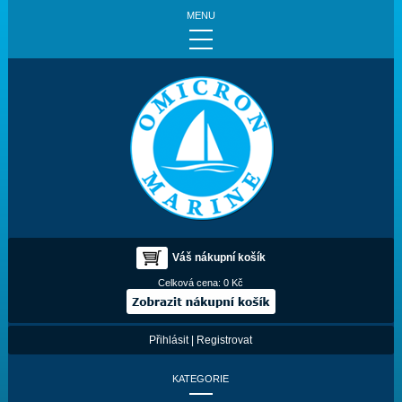
MENU
Váš nákupní košík
Celková cena:
0 Kč
Přihlásit
|
Registrovat
KATEGORIE