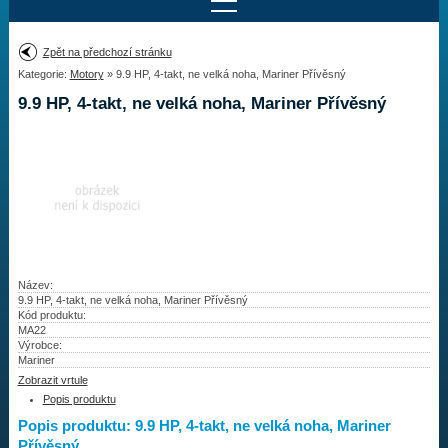
Najít motor
Zpět na předchozí stránku
Kategorie:
Motory
» 9.9 HP, 4-takt, ne velká noha, Mariner Přívěsný
Provedení:
Výrobce:
9.9 HP, 4-takt, ne velká noha, Mariner Přívěsný
Výkon:
Drážky na hřídeli:
Najít vrtuli
Motory
Název:
9.9 HP, 4-takt, ne velká noha, Mariner Přívěsný
Kód produktu:
Vrtule
MA22
Výrobce:
Redukční pouzdra XHS
Mariner
Zobrazit vrtule
Kontakty
Popis produktu
Popis produktu: 9.9 HP, 4-takt, ne velká noha, Mariner
Aktuality
Přívěsný