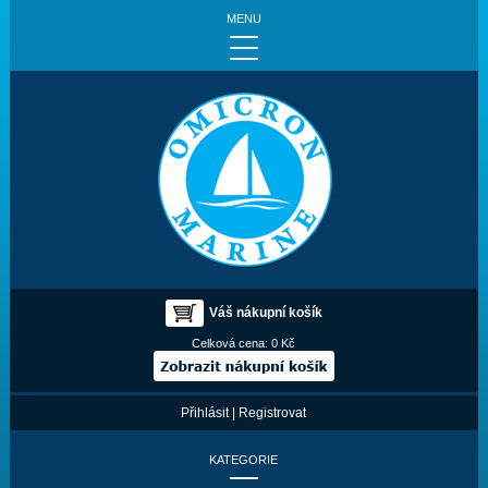
MENU
Váš nákupní košík
Celková cena:
0 Kč
Přihlásit
|
Registrovat
KATEGORIE