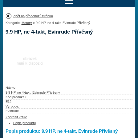
Najít motor
Zpět na předchozí stránku
Kategorie:
Motory
» 9.9 HP, ne 4-takt, Evinrude Přívěsný
Provedení:
Výrobce:
9.9 HP, ne 4-takt, Evinrude Přívěsný
Výkon:
Drážky na hřídeli:
Najít vrtuli
Motory
Název:
9.9 HP, ne 4-takt, Evinrude Přívěsný
Kód produktu:
Vrtule
E12
Výrobce:
Redukční pouzdra XHS
Evinrude
Zobrazit vrtule
Kontakty
Popis produktu
Popis produktu: 9.9 HP, ne 4-takt, Evinrude Přívěsný
Aktuality