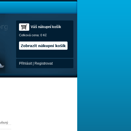
Váš nákupní košík
Celková cena:
0 Kč
Přihlásit
|
Registrovat
ívěsný