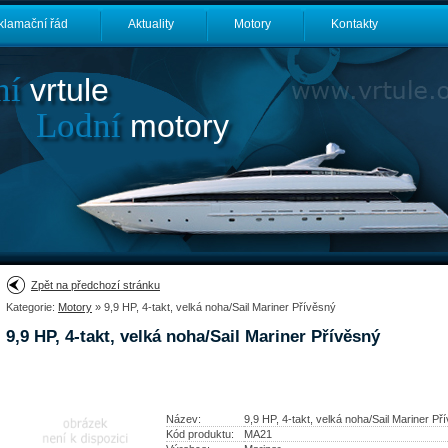
klamační řád
Aktuality
Motory
Kontakty
ní
vrtule
Lodní
motory
Zpět na předchozí stránku
Kategorie:
Motory
» 9,9 HP, 4-takt, velká noha/Sail Mariner Přívěsný
9,9 HP, 4-takt, velká noha/Sail Mariner Přívěsný
Název:
9,9 HP, 4-takt, velká noha/Sail Mariner Př
Kód produktu:
MA21