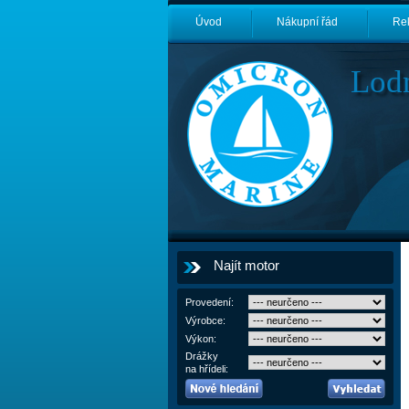
Úvod
Nákupní řád
Re
Lod
Najít motor
Provedení:
Výrobce:
Výkon:
Drážky
na hřídeli: