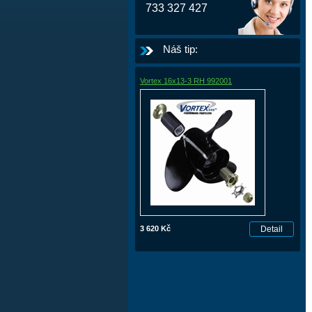
733 327 427
Náš tip:
Vortex 16x13-3 RH 992001
3 620 Kč