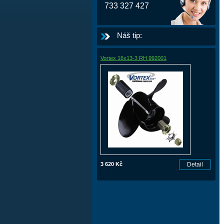
733 327 427
Náš tip:
Vortex 16x13-3 RH 992001
3 620 Kč