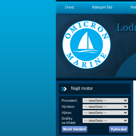
Úvod
Nákupní řád
Re
Lod
Najít motor
Provedení:
Výrobce:
Výkon:
Drážky
na hřídeli: