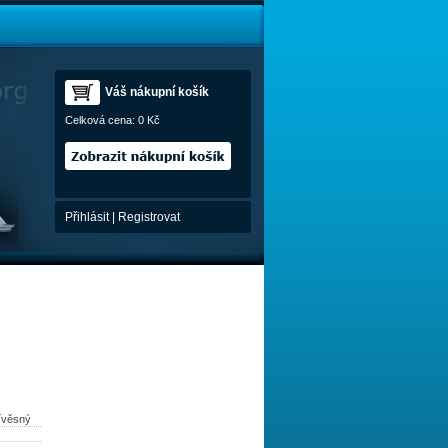
Váš nákupní košík
Celková cena:
0 Kč
Přihlásit
|
Registrovat
řívěsný