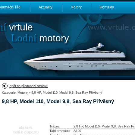
klamační řád
Aktuality
Motory
Kontakty
ní
vrtule
Lodní
motory
Zpět na předchozí stránku
Kategorie:
Motory
» 9,8 HP, Model 110, Model 9,8, Sea Ray Přívěsný
9,8 HP, Model 110, Model 9,8, Sea Ray Přívěsný
Název:
9,8 HP, Model 110, Model 9,8, Sea Ray P
Kód produktu:
S120