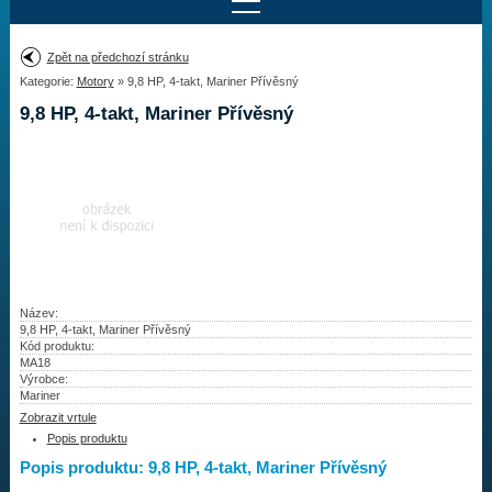
Najít motor
Zpět na předchozí stránku
Kategorie:
Motory
» 9,8 HP, 4-takt, Mariner Přívěsný
Provedení:
Výrobce:
9,8 HP, 4-takt, Mariner Přívěsný
Výkon:
Drážky na hřídeli:
Najít vrtuli
Motory
Název:
9,8 HP, 4-takt, Mariner Přívěsný
Kód produktu:
Vrtule
MA18
Výrobce:
Redukční pouzdra XHS
Mariner
Zobrazit vrtule
Kontakty
Popis produktu
Popis produktu: 9,8 HP, 4-takt, Mariner Přívěsný
Aktuality