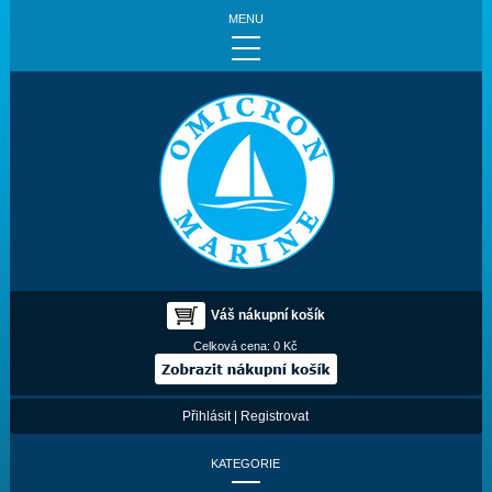
MENU
Váš nákupní košík
Celková cena:
0 Kč
Přihlásit
|
Registrovat
KATEGORIE