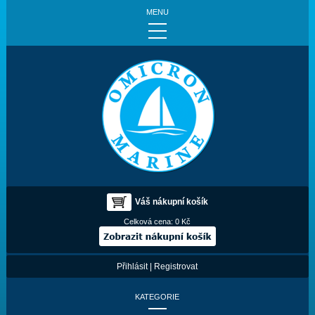
MENU
Váš nákupní košík
Celková cena:
0 Kč
Přihlásit
|
Registrovat
KATEGORIE