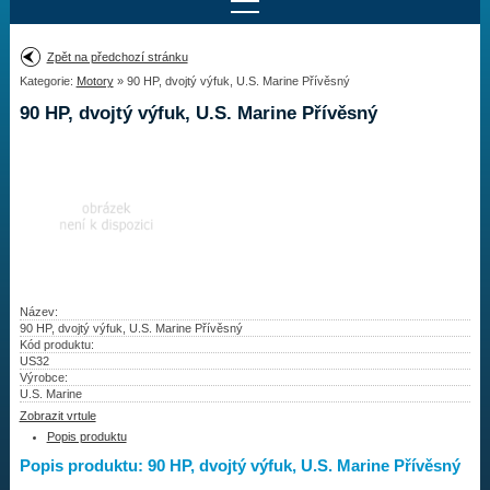
Najít motor
Zpět na předchozí stránku
Kategorie:
Motory
» 90 HP, dvojtý výfuk, U.S. Marine Přívěsný
Provedení:
Výrobce:
90 HP, dvojtý výfuk, U.S. Marine Přívěsný
Výkon:
Drážky na hřídeli:
Najít vrtuli
Motory
Název:
90 HP, dvojtý výfuk, U.S. Marine Přívěsný
Kód produktu:
Vrtule
US32
Výrobce:
Redukční pouzdra XHS
U.S. Marine
Zobrazit vrtule
Kontakty
Popis produktu
Popis produktu: 90 HP, dvojtý výfuk, U.S. Marine Přívěsný
Aktuality