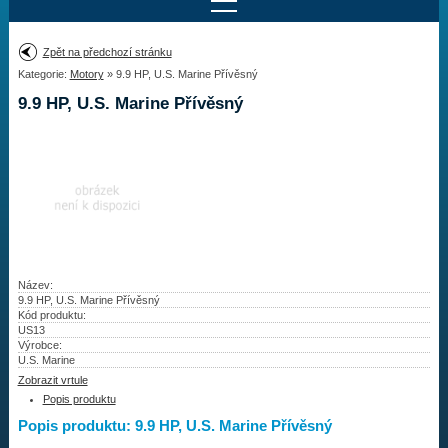
Najít motor
Zpět na předchozí stránku
Kategorie:
Motory
» 9.9 HP, U.S. Marine Přívěsný
Provedení:
Výrobce:
9.9 HP, U.S. Marine Přívěsný
Výkon:
Drážky na hřídeli:
Najít vrtuli
Motory
Název:
9.9 HP, U.S. Marine Přívěsný
Kód produktu:
Vrtule
US13
Výrobce:
Redukční pouzdra XHS
U.S. Marine
Zobrazit vrtule
Kontakty
Popis produktu
Popis produktu: 9.9 HP, U.S. Marine Přívěsný
Aktuality