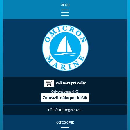
MENU
Váš nákupní košík
Celková cena:
0 Kč
Přihlásit
|
Registrovat
KATEGORIE