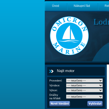
Úvod
Nákupní řád
Re
Lod
Najít motor
Provedení:
Výrobce:
Výkon:
Drážky
na hřídeli: