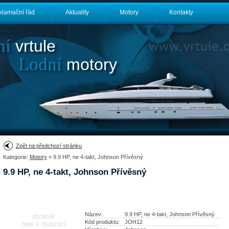
klamační řád
Aktuality
Motory
Kontakty
ní
vrtule
Lodní
motory
Zpět na předchozí stránku
Kategorie:
Motory
» 9.9 HP, ne 4-takt, Johnson Přívěsný
9.9 HP, ne 4-takt, Johnson Přívěsný
Název:
9.9 HP, ne 4-takt, Johnson Přívěsný
Kód produktu:
JOH12