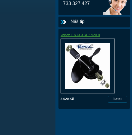
733 327 427
Náš tip:
Vortex 16x13-3 RH 992001
3 620 Kč