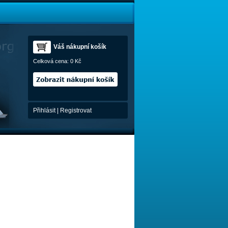
Váš nákupní košík
Celková cena:
0 Kč
Přihlásit
|
Registrovat