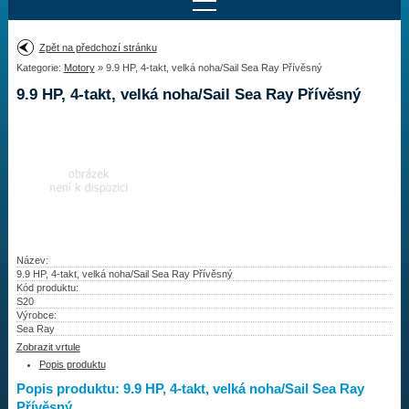
Najít motor
Zpět na předchozí stránku
Kategorie:
Motory
» 9.9 HP, 4-takt, velká noha/Sail Sea Ray Přívěsný
Provedení:
Výrobce:
9.9 HP, 4-takt, velká noha/Sail Sea Ray Přívěsný
Výkon:
Drážky na hřídeli:
Najít vrtuli
Motory
Název:
9.9 HP, 4-takt, velká noha/Sail Sea Ray Přívěsný
Kód produktu:
Vrtule
S20
Výrobce:
Redukční pouzdra XHS
Sea Ray
Zobrazit vrtule
Kontakty
Popis produktu
Popis produktu: 9.9 HP, 4-takt, velká noha/Sail Sea Ray
Aktuality
Přívěsný