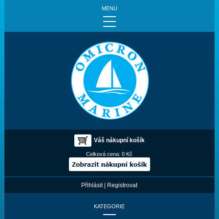
MENU
Váš nákupní košík
Celková cena:
0 Kč
Přihlásit
|
Registrovat
KATEGORIE