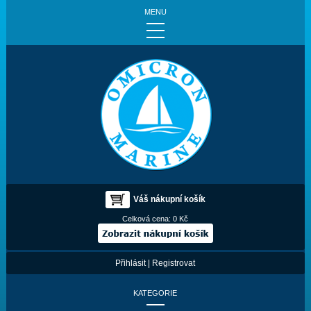
MENU
Váš nákupní košík
Celková cena:
0 Kč
Přihlásit
|
Registrovat
KATEGORIE