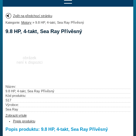
Najít motor
Zpět na předchozí stránku
Kategorie:
Motory
» 9.8 HP, 4-takt, Sea Ray Přívěsný
Provedení:
Výrobce:
9.8 HP, 4-takt, Sea Ray Přívěsný
Výkon:
Drážky na hřídeli:
Najít vrtuli
Motory
Název:
9.8 HP, 4-takt, Sea Ray Přívěsný
Kód produktu:
Vrtule
S17
Výrobce:
Redukční pouzdra XHS
Sea Ray
Zobrazit vrtule
Kontakty
Popis produktu
Popis produktu: 9.8 HP, 4-takt, Sea Ray Přívěsný
Aktuality