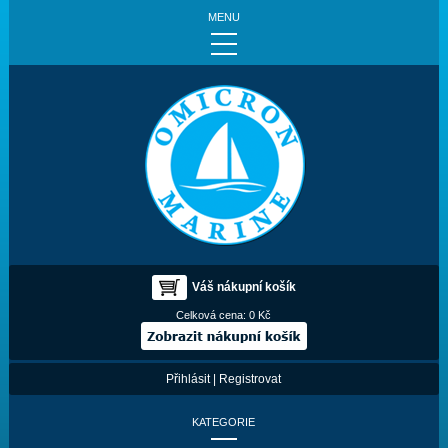
MENU
Váš nákupní košík
Celková cena:
0 Kč
Přihlásit
|
Registrovat
KATEGORIE