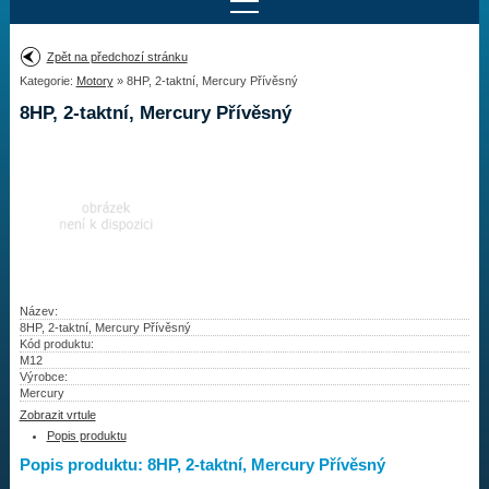
Najít motor
Zpět na předchozí stránku
Kategorie:
Motory
» 8HP, 2-taktní, Mercury Přívěsný
Provedení:
Výrobce:
8HP, 2-taktní, Mercury Přívěsný
Výkon:
Drážky na hřídeli:
Najít vrtuli
Motory
Název:
8HP, 2-taktní, Mercury Přívěsný
Kód produktu:
Vrtule
M12
Výrobce:
Redukční pouzdra XHS
Mercury
Zobrazit vrtule
Kontakty
Popis produktu
Popis produktu: 8HP, 2-taktní, Mercury Přívěsný
Aktuality