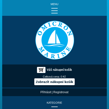
MENU
Váš nákupní košík
Celková cena:
0 Kč
Přihlásit
|
Registrovat
KATEGORIE