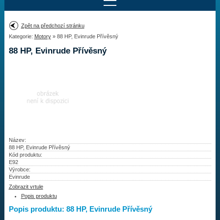
Najít motor
Zpět na předchozí stránku
Kategorie:
Motory
» 88 HP, Evinrude Přívěsný
Provedení:
Výrobce:
88 HP, Evinrude Přívěsný
Výkon:
Drážky na hřídeli:
Najít vrtuli
Motory
Název:
88 HP, Evinrude Přívěsný
Kód produktu:
Vrtule
E92
Výrobce:
Redukční pouzdra XHS
Evinrude
Zobrazit vrtule
Kontakty
Popis produktu
Popis produktu: 88 HP, Evinrude Přívěsný
Aktuality