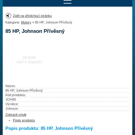
Najít motor
Zpět na předchozí stránku
Kategorie:
Motory
» 85 HP, Johnson Přívěsný
Provedení:
Výrobce:
85 HP, Johnson Přívěsný
Výkon:
Drážky na hřídeli:
Najít vrtuli
Motory
Název:
85 HP, Johnson Přívěsný
Kód produktu:
Vrtule
JOH90
Výrobce:
Redukční pouzdra XHS
Johnson
Zobrazit vrtule
Kontakty
Popis produktu
Popis produktu: 85 HP, Johnson Přívěsný
Aktuality