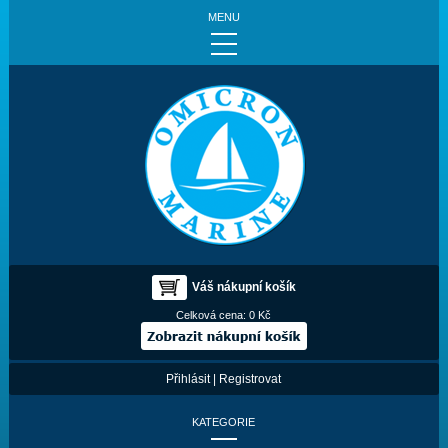
MENU
Váš nákupní košík
Celková cena:
0 Kč
Přihlásit
|
Registrovat
KATEGORIE